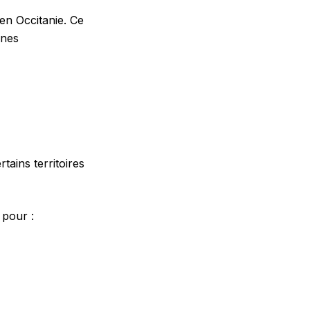
 en Occitanie. Ce
ones
tains territoires
 pour :