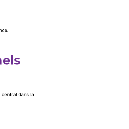
nce.
nels
 central dans la