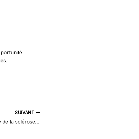
pportunité
es.
SUIVANT
Journée mondiale de la sclérose en plaques 2026 : un accompagnement renforcé en Occitanie