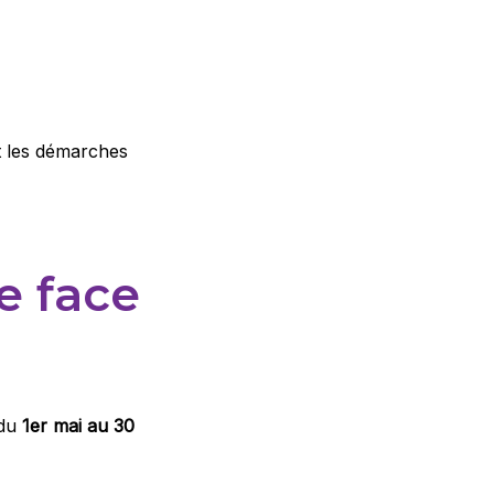
t les démarches
e face
 du
1er mai au 30