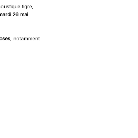
oustique tigre,
mardi 26 mai
roses
, notamment