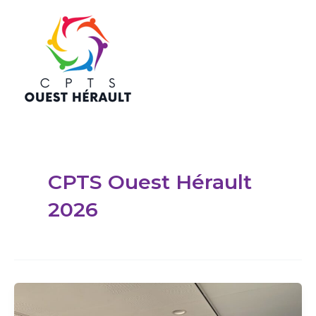
Aller
au
contenu
Mai
Men
CPTS Ouest Hérault
2026