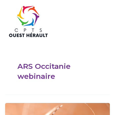
Aller
au
contenu
Mai
Men
ARS Occitanie
webinaire